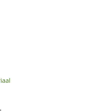
iaal
8