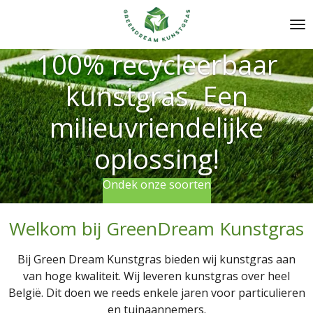
Ga
direct
naar
100% recycleerbaar
de
hoofdinhoud
kunstgras, Een
milieuvriendelijke
oplossing!
Ondek onze soorten
Welkom bij GreenDream Kunstgras
Bij Green Dream Kunstgras bieden wij kunstgras aan
van hoge kwaliteit. Wij leveren kunstgras over heel
België. Dit doen we reeds enkele jaren voor particulieren
en tuinaannemers.